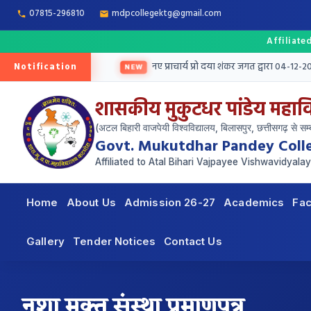
07815-296810
mdpcollegektg@gmail.com
Affiliated
Notification
तृतीय मेरिट सूची जारी
नए प्राचार्य प्रो दया शंकर जगत द्वारा 04-12-2025 
NEW
शासकीय मुकुटधर पांडेय महाव
(अटल बिहारी वाजपेयी विश्वविद्यालय, बिलासपुर, छत्तीसगढ़ से सम्ब
Govt. Mukutdhar Pandey Coll
Affiliated to Atal Bihari Vajpayee Vishwavidyalay
Home
About Us
Admission 26-27
Academics
Fac
Gallery
Tender Notices
Contact Us
नशा मुक्त संस्था प्रमाणपत्र