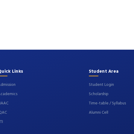
Quick Links
Student Area
dmission
Student Login
Academics
Scholarship
NAAC
Time-table / Syllabus
IQAC
Alumni Cell
TI