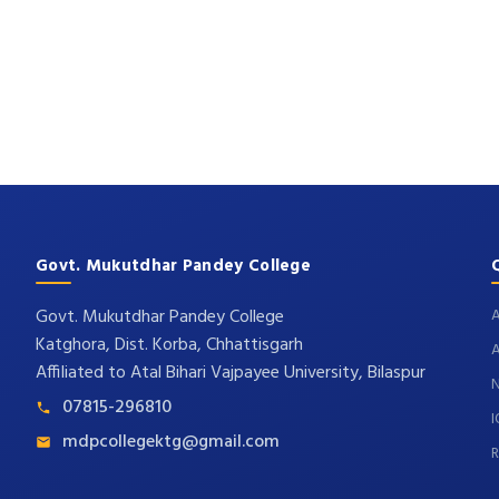
Govt. Mukutdhar Pandey College
Govt. Mukutdhar Pandey College
A
Katghora, Dist. Korba, Chhattisgarh
Affiliated to Atal Bihari Vajpayee University, Bilaspur
07815-296810
mdpcollegektg@gmail.com
R